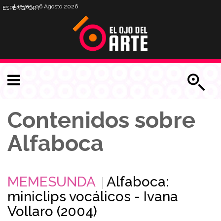
Jueves, 06 Agosto 2026
ESP
ENG
PORT
Contenidos sobre
Alfaboca
MEMESUNDA
Alfaboca:
miniclips vocálicos - Ivana
Vollaro (2004)