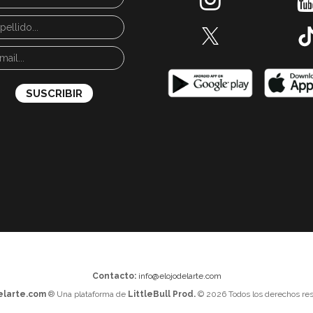
Contacto:
info@elojodelarte.com
elarte.com
® Una plataforma de
LittleBull Prod.
© 2026 Todos los derechos res