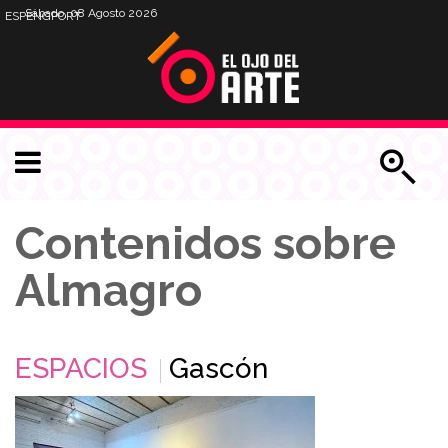
Sábado, 08 Agosto 2026
ESP
ENG
PORT
Contenidos sobre
Almagro
ESPACIOS
Gascón