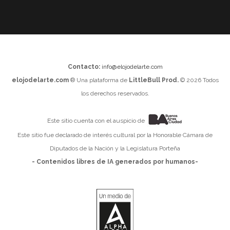
Contacto:
info@elojodelarte.com
elojodelarte.com
® Una plataforma de
LittleBull Prod.
© 2026 Todos
los derechos reservados.
Este sitio cuenta con el auspicio de
Este sitio fue declarado de interés cultural por la Honorable Cámara de
Diputados de la Nación y la Legislatura Porteña
- Contenidos libres de IA generados por humanos-