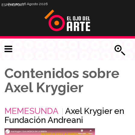
Jueves, 06 Agosto 2026
ESP
ENG
PORT
Contenidos sobre
Axel Krygier
MEMESUNDA
Axel Krygier en
Fundación Andreani