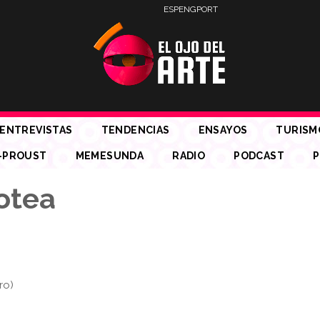
ESP
ENG
PORT
ENTREVISTAS
TENDENCIAS
ENSAYOS
TURISM
-PROUST
MEMESUNDA
RADIO
PODCAST
P
otea
ro)