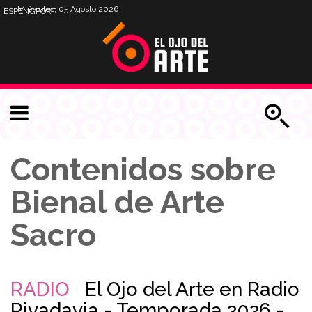
Miércoles, 05 Agosto 2026
ESP
ENG
PORT
Contenidos sobre
Bienal de Arte
Sacro
RADIO
El Ojo del Arte en Radio
Rivadavia - Temporada 2026 -