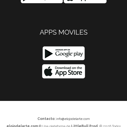
APPS MOVILES
Contacto:
info@elojodelarte.com
elojodelarte.com
® Una plataforma de
LittleBull Prod.
© 2026 Todos