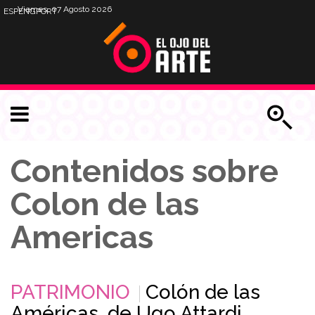
Viernes, 07 Agosto 2026
ESP
ENG
PORT
Contenidos sobre
Colon de las
Americas
PATRIMONIO
Colón de las
Américas, de Ugo Attardi