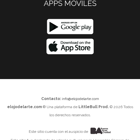
APPS MOVILES
Contacto:
info@elojodelarte.com
elojodelarte.com
® Una plataforma de
LittleBull Prod.
© 2026 Todos
los derechos reservados.
Este sitio cuenta con el auspicio de