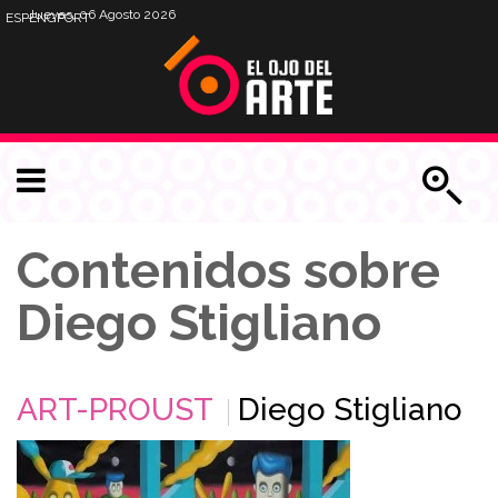
Jueves, 06 Agosto 2026
ESP
ENG
PORT
Contenidos sobre
Diego Stigliano
ART-PROUST
Diego Stigliano