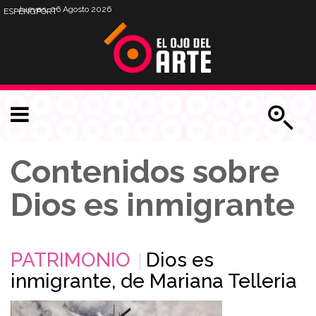
Jueves, 06 Agosto 2026
ESP
ENG
PORT
Contenidos sobre
Dios es inmigrante
PATRIMONIO
Dios es
inmigrante, de Mariana Telleria