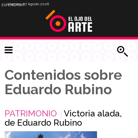
Viernes, 07 Agosto 2026
ESP
ENG
PORT
Contenidos sobre
Eduardo Rubino
PATRIMONIO
Victoria alada,
de Eduardo Rubino