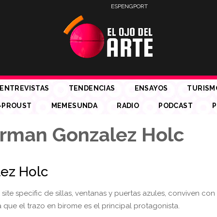
ESP
ENG
PORT
ENTREVISTAS
TENDENCIAS
ENSAYOS
TURISM
-PROUST
MEMESUNDA
RADIO
PODCAST
P
erman Gonzalez Holc
ez Holc
 site specific de sillas, ventanas y puertas azules, conviven co
 que el trazo en birome es el principal protagonista.