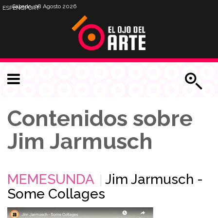
Sábado, 08 Agosto 2026
ESP
ENG
PORT
Contenidos sobre
Jim Jarmusch
MEMESUNDA
Jim Jarmusch -
Some Collages