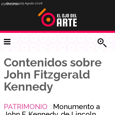
Domingo, 09 Agosto 2026
ESP
ENG
PORT
Contenidos sobre
John Fitzgerald
Kennedy
PATRIMONIO
Monumento a
John F. Kennedy, de Lincoln