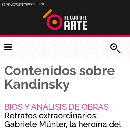
Lunes, 10 Agosto 2026
ESP
ENG
PORT
Contenidos sobre
Kandinsky
BIOS Y ANÁLISIS DE OBRAS
Retratos extraordinarios:
Gabriele Münter, la heroína del