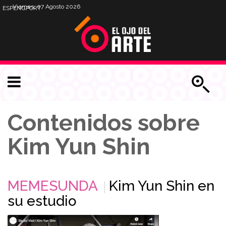
Viernes, 07 Agosto 2026
ESP
ENG
PORT
Contenidos sobre
Kim Yun Shin
MEMESUNDA
Kim Yun Shin en
su estudio