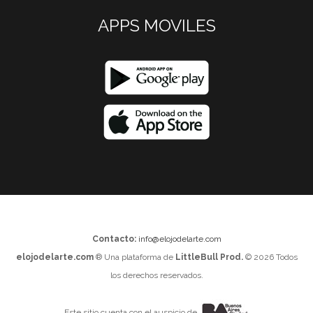
APPS MOVILES
Contacto:
info@elojodelarte.com
elojodelarte.com
® Una plataforma de
LittleBull Prod.
© 2026 Todos
los derechos reservados.
Este sitio cuenta con el auspicio de