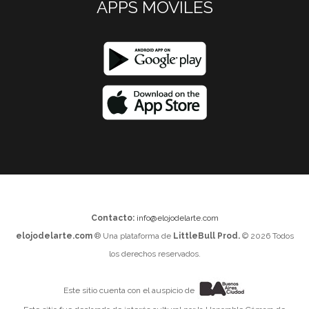
APPS MOVILES
Contacto:
info@elojodelarte.com
elojodelarte.com
® Una plataforma de
LittleBull Prod.
© 2026 Todos
los derechos reservados.
Este sitio cuenta con el auspicio de