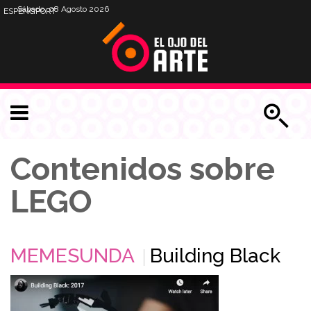
Sábado, 08 Agosto 2026
ESP
ENG
PORT
Contenidos sobre
LEGO
MEMESUNDA
Building Black