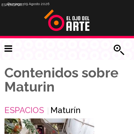
Domingo, 09 Agosto 2026
ESP
ENG
PORT
Contenidos sobre
Maturin
ESPACIOS
Maturín