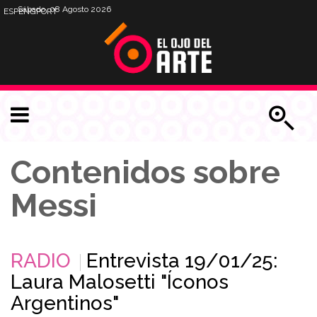
Sábado, 08 Agosto 2026
ESP
ENG
PORT
Contenidos sobre
Messi
RADIO
Entrevista 19/01/25:
Laura Malosetti "Íconos
Argentinos"