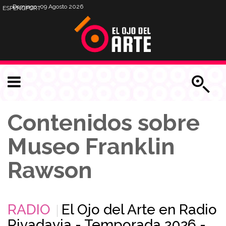
Domingo, 09 Agosto 2026
ESP
ENG
PORT
Contenidos sobre
Museo Franklin
Rawson
RADIO
El Ojo del Arte en Radio
Rivadavia - Temporada 2026 -