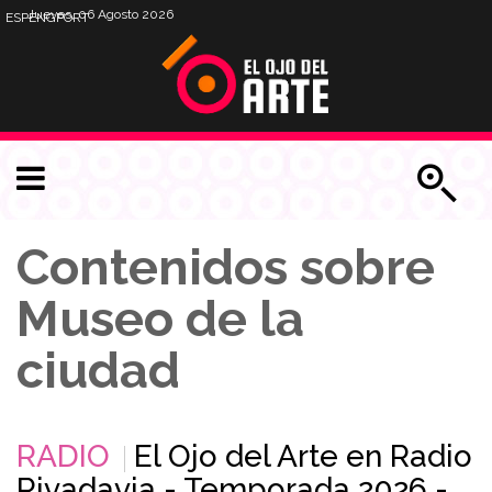
Jueves, 06 Agosto 2026
ESP
ENG
PORT
Contenidos sobre
Museo de la
ciudad
RADIO
El Ojo del Arte en Radio
Rivadavia - Temporada 2026 -