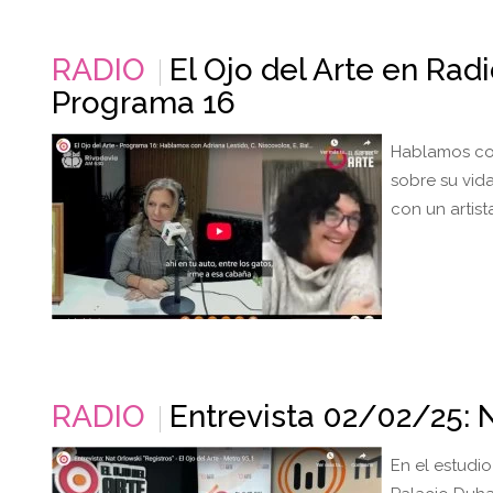
RADIO
El Ojo del Arte en Rad
Programa 16
Hablamos con
sobre su vida
con un artist
RADIO
Entrevista 02/02/25: N
En el estudio