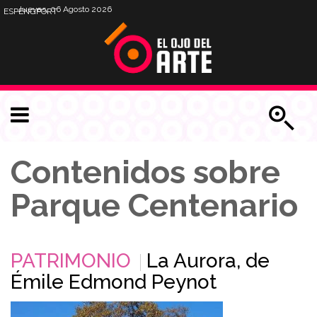
Jueves, 06 Agosto 2026
ESP
ENG
PORT
Contenidos sobre
Parque Centenario
PATRIMONIO
La Aurora, de
Émile Edmond Peynot