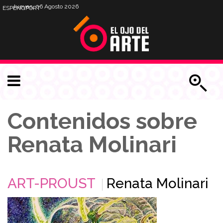
Jueves, 06 Agosto 2026
ESP
ENG
PORT
Contenidos sobre
Renata Molinari
ART-PROUST
Renata Molinari