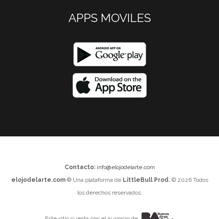
APPS MOVILES
Contacto:
info@elojodelarte.com
elojodelarte.com
® Una plataforma de
LittleBull Prod.
© 2026 Todos
los derechos reservados.
Este sitio cuenta con el auspicio de