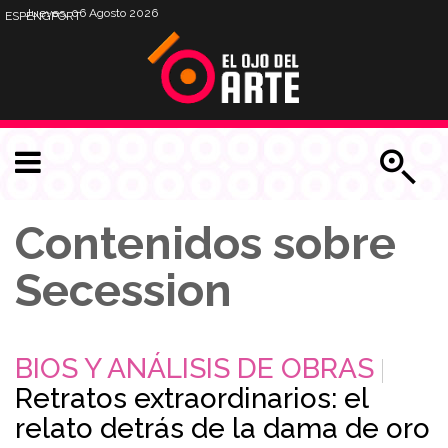
Jueves, 06 Agosto 2026
ESP
ENG
PORT
Contenidos sobre
Secession
BIOS Y ANÁLISIS DE OBRAS
Retratos extraordinarios: el
relato detrás de la dama de oro