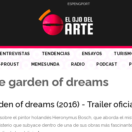
ESP
ENG
PORT
ENTREVISTAS
TENDENCIAS
ENSAYOS
TURISM
-PROUST
MEMESUNDA
RADIO
PODCAST
P
e garden of dreams
en of dreams (2016) - Trailer ofici
obre el pintor holandés Hieronymus Bosch, que aborda el mist
isterio que subyace dentro de una de sus obras más fascinantes