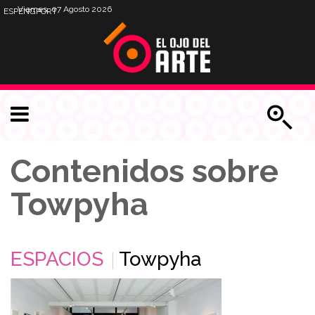
Viernes, 07 Agosto 2026
ESP
ENG
PORT
Contenidos sobre
Towpyha
ESPACIOS
Towpyha