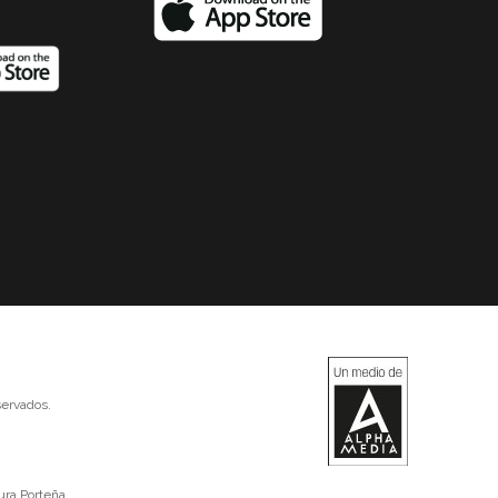
ervados.
ura Porteña