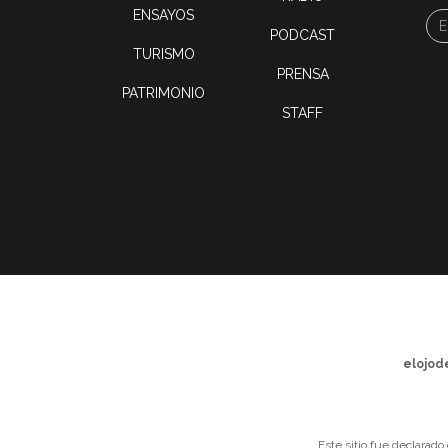
ENSAYOS
PODCAST
TURISMO
PRENSA
PATRIMONIO
STAFF
elojod
Este sitio fue declarado