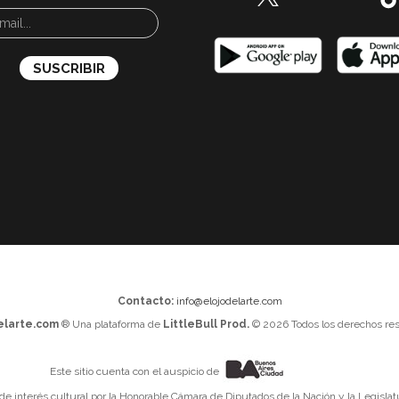
Contacto:
info@elojodelarte.com
elarte.com
® Una plataforma de
LittleBull Prod.
© 2026 Todos los derechos res
Este sitio cuenta con el auspicio de
 de interés cultural por la Honorable Cámara de Diputados de la Nación y la Legislat