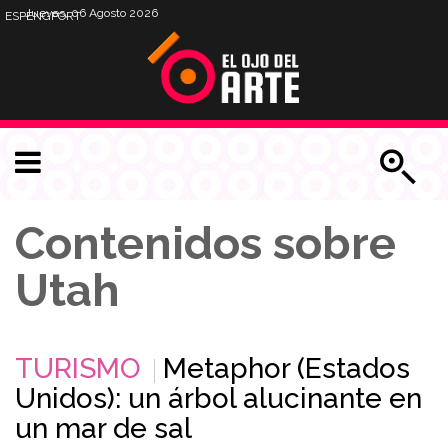
Jueves, 06 Agosto 2026
ESP
ENG
PORT
Contenidos sobre
Utah
TURISMO
Metaphor (Estados
Unidos): un árbol alucinante en
un mar de sal