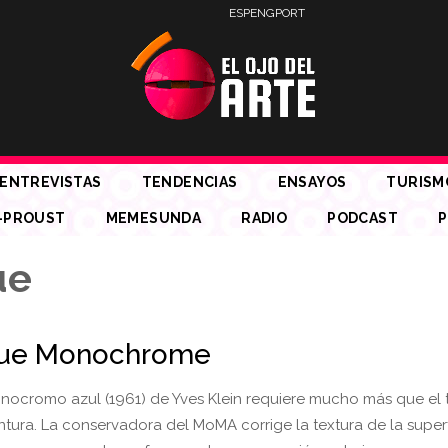
ESP
ENG
PORT
ENTREVISTAS
TENDENCIAS
ENSAYOS
TURISM
-PROUST
MEMESUNDA
RADIO
PODCAST
P
ue
Blue Monochrome
nocromo azul (1961) de Yves Klein requiere mucho más que el
ntura. La conservadora del MoMA corrige la textura de la superf