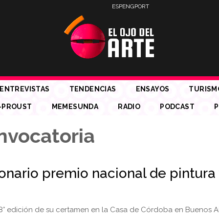
ESP
ENG
PORT
ENTREVISTAS
TENDENCIAS
ENSAYOS
TURISM
-PROUST
MEMESUNDA
RADIO
PODCAST
P
nvocatoria
onario premio nacional de pintura 
18° edición de su certamen en la Casa de Córdoba en Buenos Ai