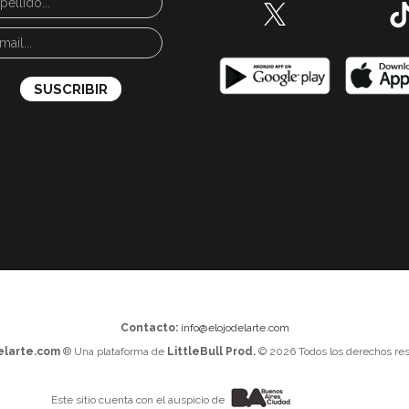
Contacto:
info@elojodelarte.com
elarte.com
® Una plataforma de
LittleBull Prod.
© 2026 Todos los derechos res
Este sitio cuenta con el auspicio de