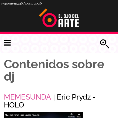
Jueves, 06 Agosto 2026
ESP
ENG
PORT
Contenidos sobre
dj
MEMESUNDA
Eric Prydz -
HOLO