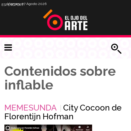
Viernes, 07 Agosto 2026
ESP
ENG
PORT
Contenidos sobre
inflable
MEMESUNDA
City Cocoon de
Florentijn Hofman