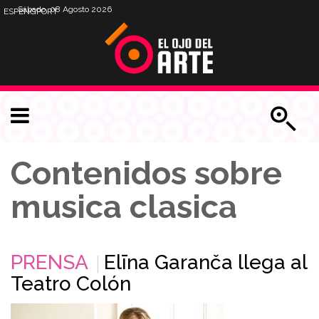
Sábado, 08 Agosto 2026
ESP
ENG
PORT
Contenidos sobre
musica clasica
PRENSA
Elīna Garanča llega al
Teatro Colón