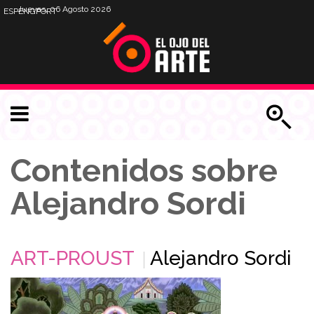
Jueves, 06 Agosto 2026
ESP
ENG
PORT
Contenidos sobre
Alejandro Sordi
ART-PROUST
Alejandro Sordi