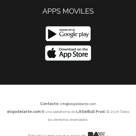
APPS MOVILES
Contacto:
info@elojodelarte.com
elojodelarte.com
® Una plataforma de
LittleBull Prod.
© 2026 Todos
los derechos reservados.
Este sitio cuenta con el auspicio de