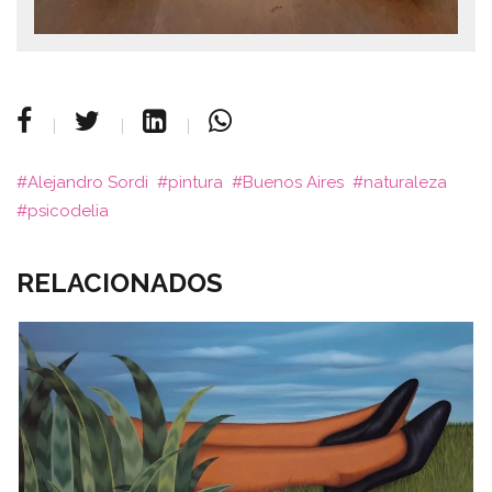
Alejandro Sordi
pintura
Buenos Aires
naturaleza
psicodelia
RELACIONADOS