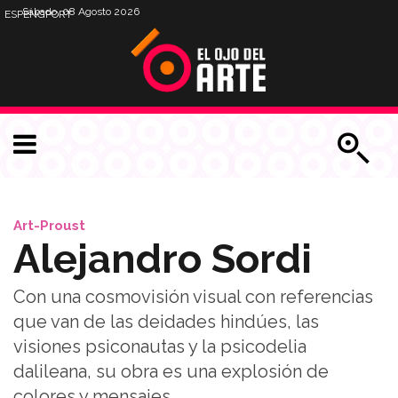
Sábado, 08 Agosto 2026
ESP
ENG
PORT
Art-Proust
Alejandro Sordi
Con una cosmovisión visual con referencias
que van de las deidades hindúes, las
visiones psiconautas y la psicodelia
dalileana, su obra es una explosión de
colores y mensajes.