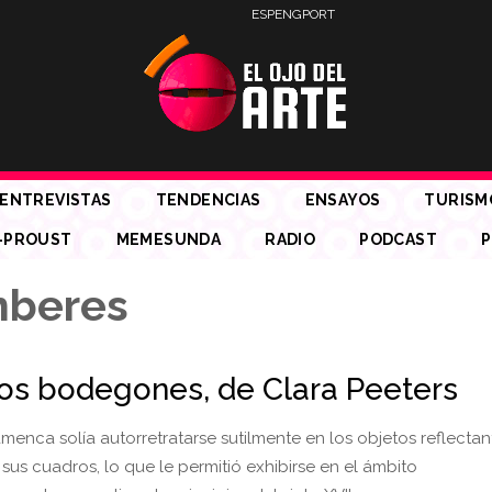
ESP
ENG
PORT
ENTREVISTAS
TENDENCIAS
ENSAYOS
TURISM
-PROUST
MEMESUNDA
RADIO
PODCAST
P
mberes
os bodegones, de Clara Peeters
amenca solía autorretratarse sutilmente en los objetos reflecta
sus cuadros, lo que le permitió exhibirse en el ámbito