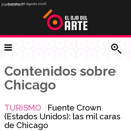
Jueves, 06 Agosto 2026
ESP
ENG
PORT
Contenidos sobre
Chicago
TURISMO
Fuente Crown
(Estados Unidos): las mil caras
de Chicago