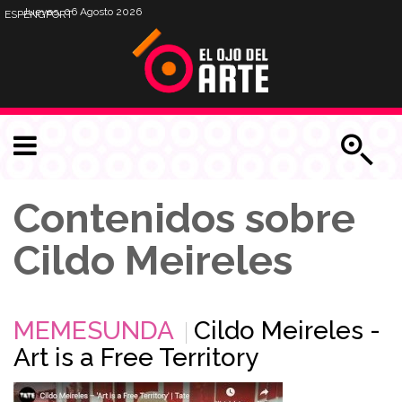
Jueves, 06 Agosto 2026
ESP
ENG
PORT
Contenidos sobre
Cildo Meireles
MEMESUNDA
Cildo Meireles -
Art is a Free Territory