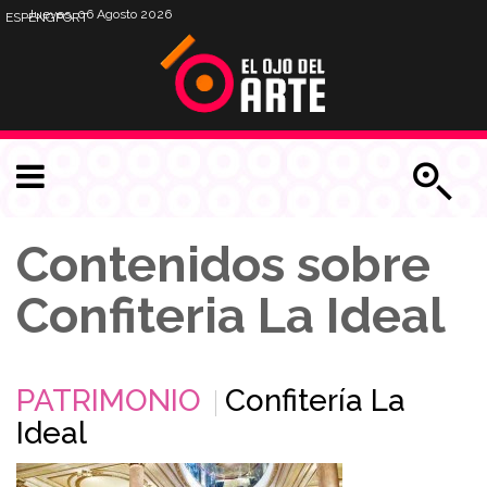
Jueves, 06 Agosto 2026
ESP
ENG
PORT
Contenidos sobre
Confiteria La Ideal
PATRIMONIO
Confitería La
Ideal