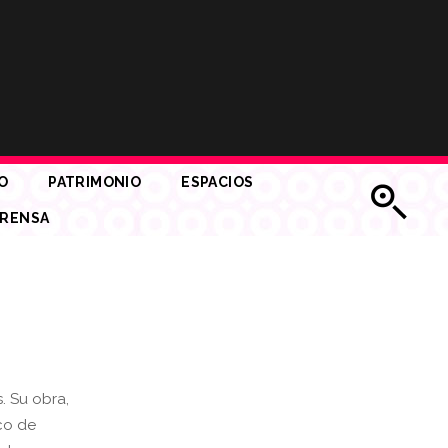
O
PATRIMONIO
ESPACIOS
RENSA
. Su obra,
co de