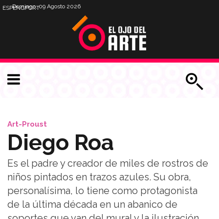
Domingo, 09 Agosto 2026
ESP
ENG
PORT
Art-Proust
Diego Roa
Es el padre y creador de miles de rostros de
niños pintados en trazos azules. Su obra,
personalísima, lo tiene como protagonista
de la última década en un abanico de
soportes que van del mural y la ilustración