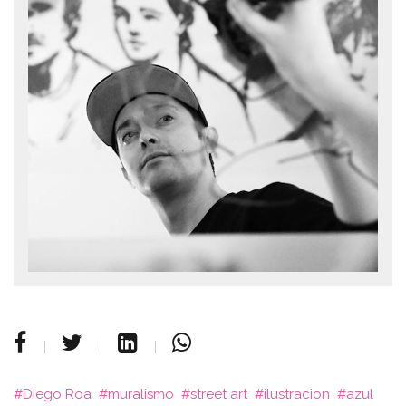
Diego Roa
muralismo
street art
ilustracion
azul