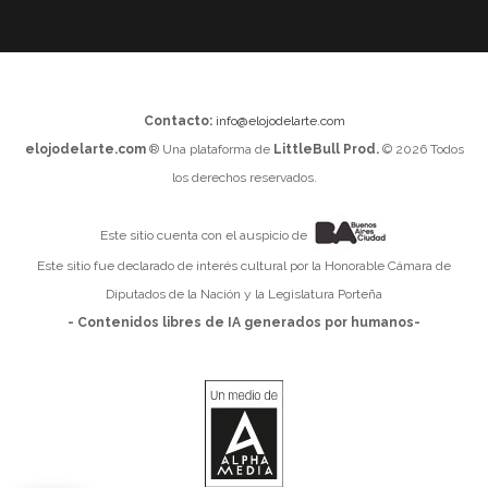
Contacto:
info@elojodelarte.com
elojodelarte.com
® Una plataforma de
LittleBull Prod.
© 2026 Todos
los derechos reservados.
Este sitio cuenta con el auspicio de
Este sitio fue declarado de interés cultural por la Honorable Cámara de
Diputados de la Nación y la Legislatura Porteña
- Contenidos libres de IA generados por humanos-