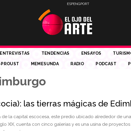
ESP
ENG
PORT
ENTREVISTAS
TENDENCIAS
ENSAYOS
TURISM
-PROUST
MEMESUNDA
RADIO
PODCAST
P
dimburgo
cocia): las tierras mágicas de Edi
 de la capital escocesa, este predio ubicado alrededor de un
glo XIX, cuenta con cinco galerías y es una usina de proyectos