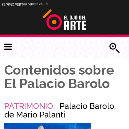
Domingo, 09 Agosto 2026
ESP
ENG
PORT
Contenidos sobre
El Palacio Barolo
PATRIMONIO
Palacio Barolo,
de Mario Palanti