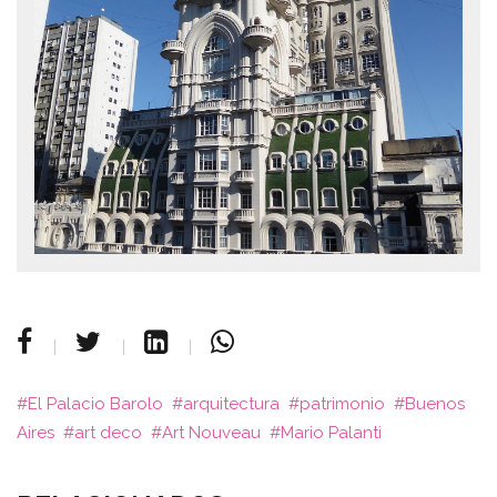
El Palacio Barolo
arquitectura
patrimonio
Buenos
Aires
art deco
Art Nouveau
Mario Palanti