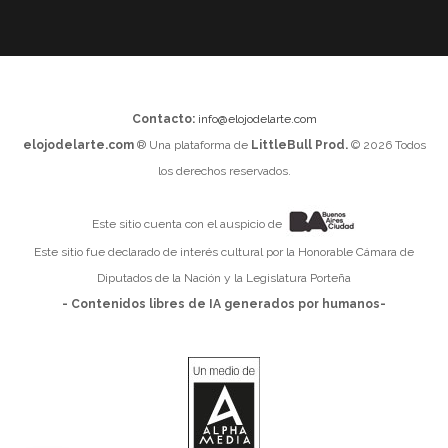
Contacto:
info@elojodelarte.com
elojodelarte.com
® Una plataforma de
LittleBull Prod.
© 2026 Todos
los derechos reservados.
Este sitio cuenta con el auspicio de
Este sitio fue declarado de interés cultural por la Honorable Cámara de
Diputados de la Nación y la Legislatura Porteña
- Contenidos libres de IA generados por humanos-