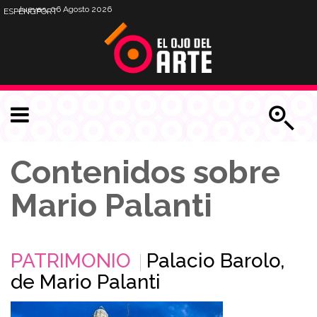
Jueves, 06 Agosto 2026
ESP
ENG
PORT
Contenidos sobre
Mario Palanti
PATRIMONIO
Palacio Barolo,
de Mario Palanti