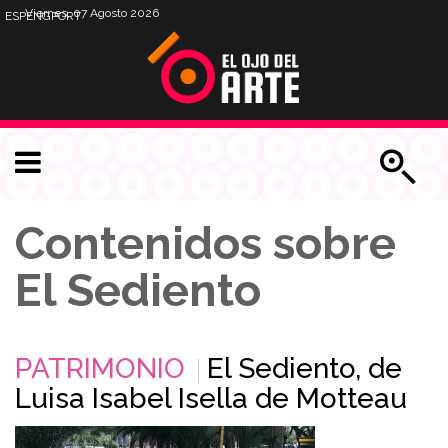
Viernes, 07 Agosto 2026
ESP
ENG
PORT
Contenidos sobre
El Sediento
PATRIMONIO
El Sediento, de
Luisa Isabel Isella de Motteau