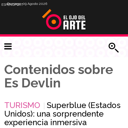
Domingo, 09 Agosto 2026
ESP
ENG
PORT
Contenidos sobre
Es Devlin
TURISMO
Superblue (Estados
Unidos): una sorprendente
experiencia inmersiva