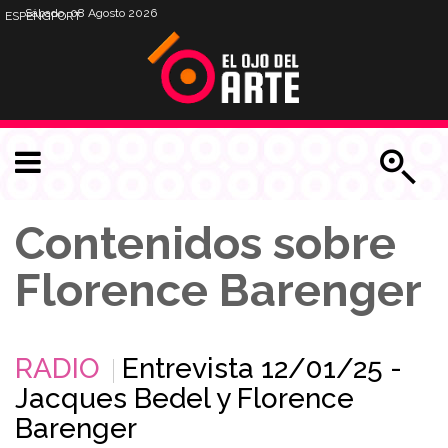
Sábado, 08 Agosto 2026
ESP
ENG
PORT
Contenidos sobre
Florence Barenger
RADIO
Entrevista 12/01/25 -
Jacques Bedel y Florence
Barenger