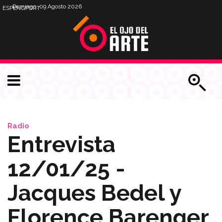
Domingo, 09 Agosto 2026
ESP
ENG
PORT
Radio
Entrevista
12/01/25 -
Jacques Bedel y
Florence Barenger