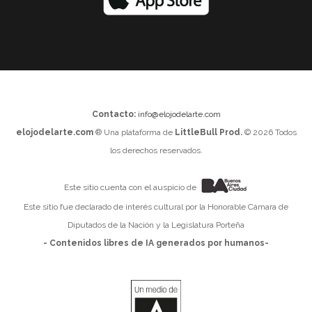
Contacto:
info@elojodelarte.com
elojodelarte.com
® Una plataforma de
LittleBull Prod.
© 2026 Todos
los derechos reservados.
Este sitio cuenta con el auspicio de
Este sitio fue declarado de interés cultural por la Honorable Cámara de
Diputados de la Nación y la Legislatura Porteña
- Contenidos libres de IA generados por humanos-