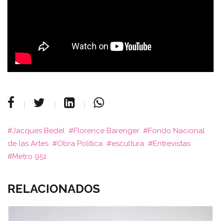
Jacques Bedel
Florence Barenger
Fondo Nacional
de las Artes
Obra Política
escultura
Entrevistas
Metro 951
RELACIONADOS